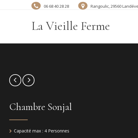
06 68 40 28 28
Rangoulic, 29560 Landév
La Vieille Ferme
Chambre Sonjal
Capacité max :
4 Personnes