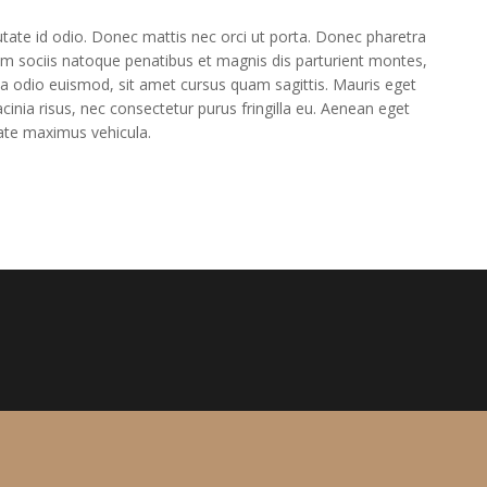
utate id odio. Donec mattis nec orci ut porta. Donec pharetra
 Cum sociis natoque penatibus et magnis dis parturient montes,
ta odio euismod, sit amet cursus quam sagittis. Mauris eget
acinia risus, nec consectetur purus fringilla eu. Aenean eget
ate maximus vehicula.