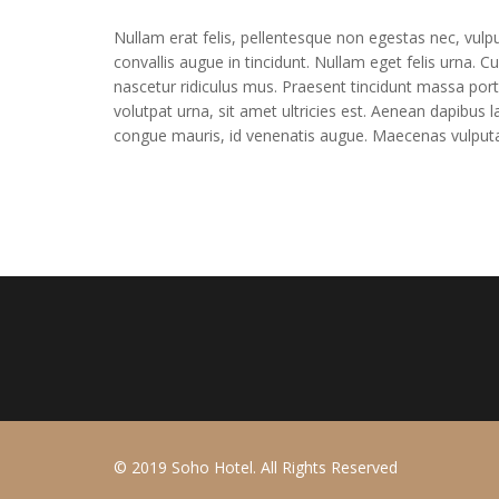
Nullam erat felis, pellentesque non egestas nec, vulp
convallis augue in tincidunt. Nullam eget felis urna.
nascetur ridiculus mus. Praesent tincidunt massa por
volutpat urna, sit amet ultricies est. Aenean dapibus l
congue mauris, id venenatis augue. Maecenas vulput
© 2019 Soho Hotel. All Rights Reserved