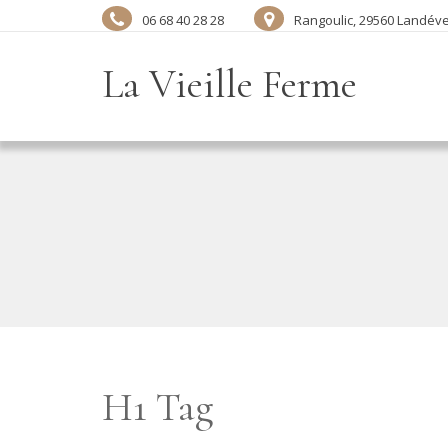
06 68 40 28 28
Rangoulic, 29560 Landév
La Vieille Ferme
H1 Tag